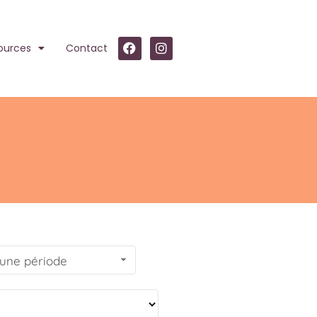
ources
Contact
 une période