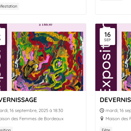
festation
6
16
P
SEP
VERNISSAGE
DEVERNI
rdi, 16 septembre, 2025 à 18:30
mardi, 16 se
aison des Femmes de Bordeaux
Maison des
sition
Fête