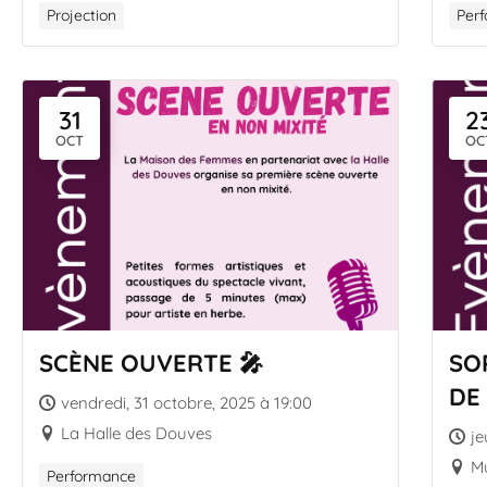
Projection
Per
31
2
OCT
OC
SCÈNE OUVERTE 🎤
SO
DE
vendredi, 31 octobre, 2025 à 19:00
La Halle des Douves
je
Mu
Performance