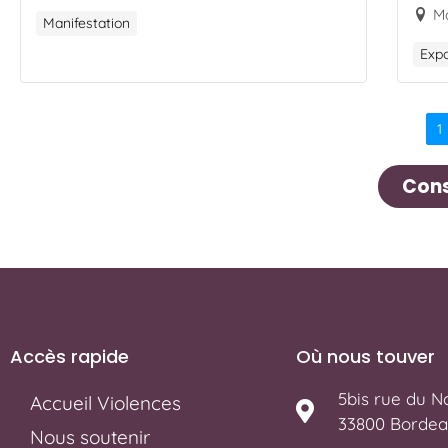
M
Manifestation
Expo
1
Cons
Accès rapide
Où nous touver
5bis rue du No
Accueil Violences
33800 Bordea
Nous soutenir