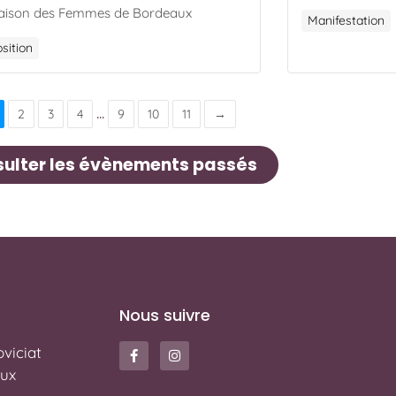
aison des Femmes de Bordeaux
Manifestation
sition
...
2
3
4
9
10
11
→
ulter les évènements passés
Nous suivre
viciat
ux