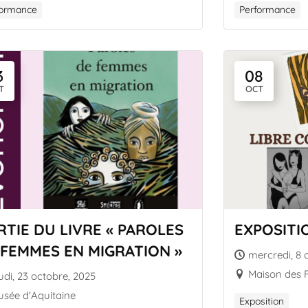
formance
Performance
3
08
T
OCT
RTIE DU LIVRE « PAROLES
EXPOSITI
 FEMMES EN MIGRATION »
mercredi, 8 
Maison des
udi, 23 octobre, 2025
sée d'Aquitaine
Exposition