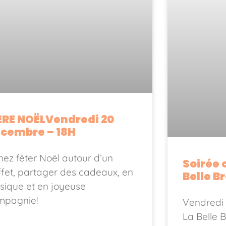
RE NOËLVendredi 20
cembre – 18H
ez fêter Noël autour d’un
Soirée 
fet, partager des cadeaux, en
Belle B
sique et en joyeuse
mpagnie!
Vendredi 
La Belle B