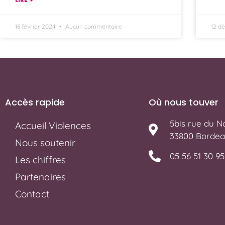
16 février 2024
Aucun commentaire
12 d
Accès rapide
Où nous touver
5bis rue du No
Accueil Violences
33800 Bordea
Nous soutenir
05 56 51 30 95
Les chiffres
Partenaires
Contact