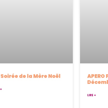
 Soirée de la Mère Noël
APERO 
Décemb
 +
LIRE +