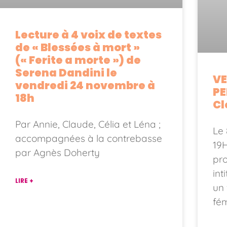
Lecture à 4 voix de textes
de « Blessées à mort »
(« Ferite a morte ») de
Serena Dandini le
VE
vendredi 24 novembre à
PE
18h
Cl
Par Annie, Claude, Célia et Léna ;
Le
accompagnées à la contrebasse
19
par Agnès Doherty
pr
int
LIRE +
un
fém