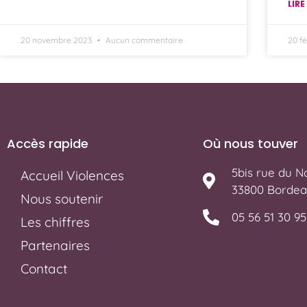
LIRE
20 novembre 2023
Aucun commentaire
20 f
Accès rapide
Où nous touver
5bis rue du No
Accueil Violences
33800 Bordea
Nous soutenir
05 56 51 30 95
Les chiffres
Partenaires
Contact