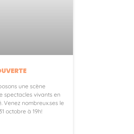
OUVERTE
posons une scène
e spectacles vivants en
é. Venez nombreux.ses le
31 octobre à 19h!