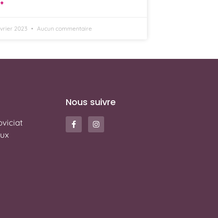
 +
évrier 2023
Aucun commentaire
Nous suivre
viciat
ux