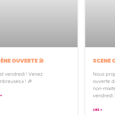
ÈNE OUVERTE 🎤
SCENE 
st vendredi ! Venez
Nous pro
breuses.x ! 🎉
ouverte d
non-mixit
vendredi 
 +
LIRE +