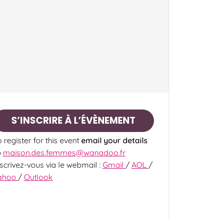
S’INSCRIRE À L’ÉVÈNEMENT
 register for this event
email your details
o
maison.des.femmes@wanadoo.fr
nscrivez-vous via le webmail :
Gmail
/
AOL
/
ahoo
/
Outlook