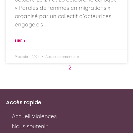
« Paroles de femmes en migrations »
organisé par un collectif d’acteur.ices
engage.e.s
LIRE +
9 octobre 2024
Aucun commentaire
1
2
Accès rapide
Accueil Violences
Nous soutenir