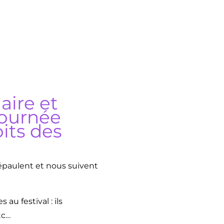
naire et
journée
oits des
 épaulent et nous suivent
au festival : ils
tc…