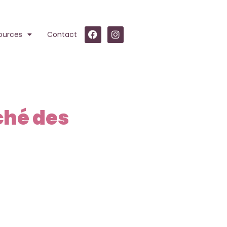
ources
Contact
ché des