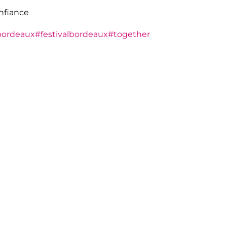
confiance
bordeaux
#festivalbordeaux
#together