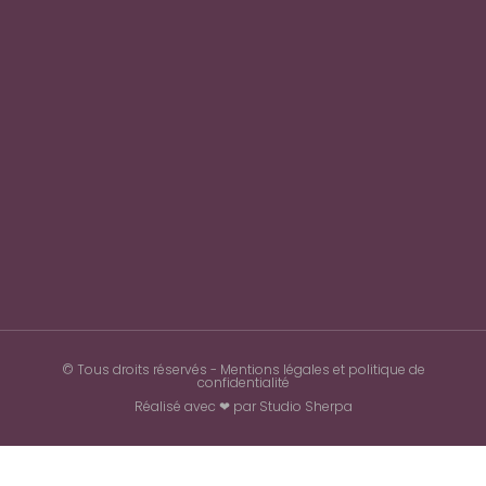
© Tous droits réservés -
Mentions légales et politique de
confidentialité
Réalisé avec ❤ par
Studio Sherpa