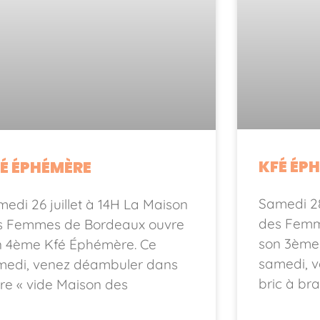
KFÉ ÉP
É ÉPHÉMÈRE
Samedi 28
edi 26 juillet à 14H La Maison
des Femm
s Femmes de Bordeaux ouvre
son 3ème
n 4ème Kfé Éphémère. Ce
samedi, v
medi, venez déambuler dans
bric à bra
re « vide Maison des