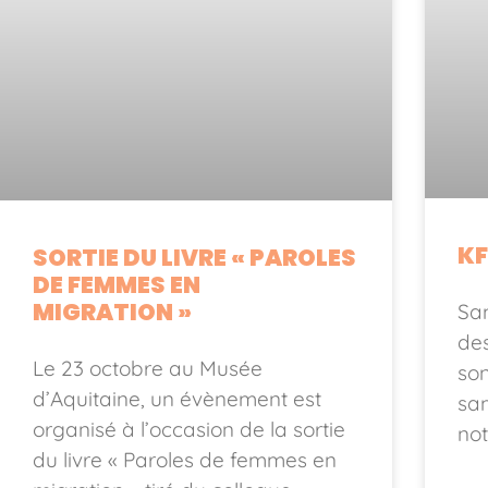
KF
SORTIE DU LIVRE « PAROLES
DE FEMMES EN
MIGRATION »
Sam
de
Le 23 octobre au Musée
so
d’Aquitaine, un évènement est
sa
organisé à l’occasion de la sortie
not
du livre « Paroles de femmes en