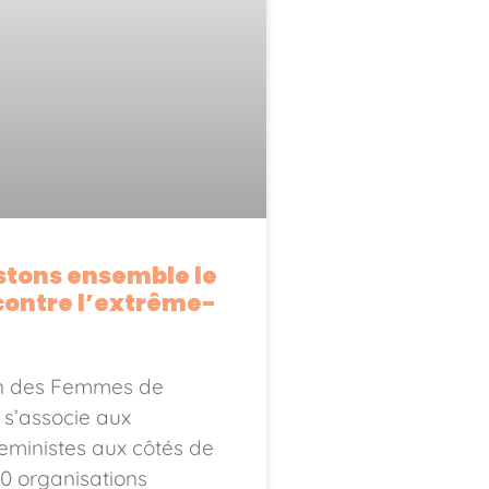
stons ensemble le
 contre l’extrême-
n des Femmes de
s’associe aux
eministes aux côtés de
50 organisations