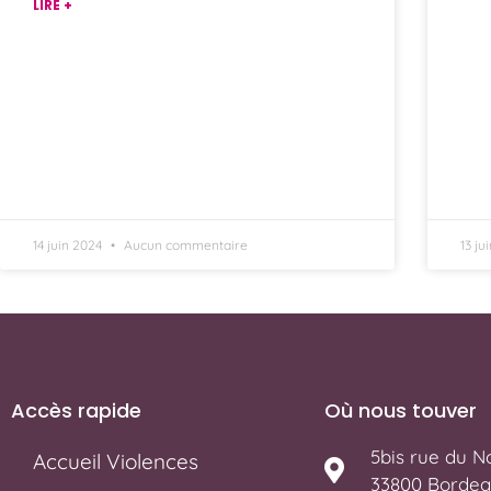
LIRE +
14 juin 2024
Aucun commentaire
13 ju
Accès rapide
Où nous touver
5bis rue du No
Accueil Violences
33800 Bordea