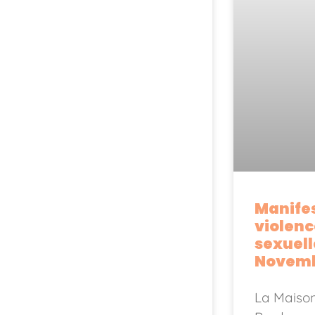
Manifes
violenc
sexuell
Novem
La Maiso