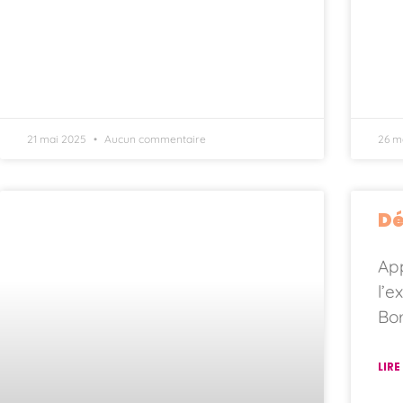
21 mai 2025
Aucun commentaire
26 m
Dé
App
l’e
Bo
LIRE