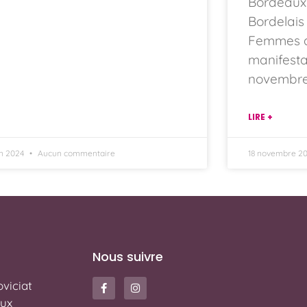
Bordeaux 
Bordelais
Femmes ap
manifesta
novembr
LIRE +
in 2024
Aucun commentaire
18 novembre 2
Nous suivre
viciat
ux