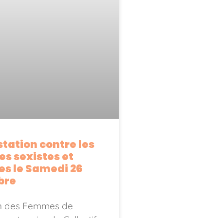
tation contre les
es sexistes et
es le Samedi 26
bre
n des Femmes de