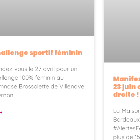
allenge sportif féminin
dez-vous le 27 avril pour un
llenge 100% féminin au
Manife
23 juin
nase Brossolette de Villenave
droite !
Ornon
La Maiso
 +
Bordeaux 
#AlertesF
plus de 1