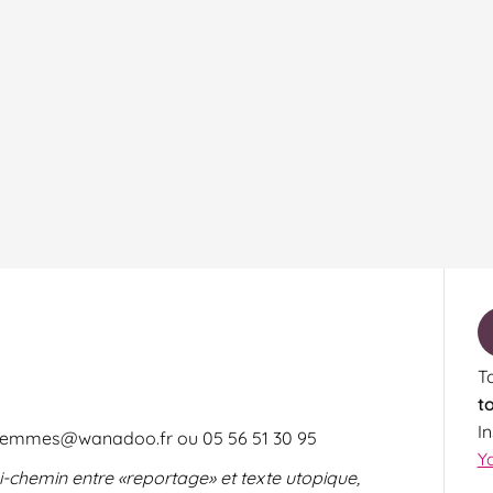
To
t
I
s.femmes@wanadoo.fr ou 05 56 51 30 95
Y
 mi-chemin entre «reportage» et texte utopique,