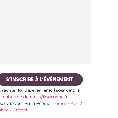
S’INSCRIRE À L’ÉVÈNEMENT
 register for this event
email your details
o
maison.des.femmes@wanadoo.fr
nscrivez-vous via le webmail :
Gmail
/
AOL
/
ahoo
/
Outlook